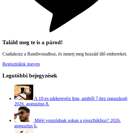
Találd meg te is a párod!
Csatlakozz a Randivonalhoz, és ismerj meg hozzád illő embereket.
Regisztrálok ingyen
Legutóbbi bejegyzések
A 10-es párkeresési lista, amiből 7-hez ragaszkodj
2026. augusztus 8.
Miért vonzódnak sokan a rosszfiúkhoz?
2026.
augusztus 6.