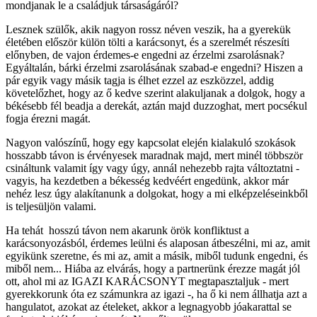
mondjanak le a családjuk társaságáról?
Lesznek szülők, akik nagyon rossz néven veszik, ha a gyerekük
életében először külön tölti a karácsonyt, és a szerelmét részesíti
előnyben, de vajon érdemes-e engedni az érzelmi zsarolásnak?
Egyáltalán, bárki érzelmi zsarolásának szabad-e engedni? Hiszen a
pár egyik vagy másik tagja is élhet ezzel az eszközzel, addig
követelőzhet, hogy az ő kedve szerint alakuljanak a dolgok, hogy a
békésebb fél beadja a derekát, aztán majd duzzoghat, mert pocsékul
fogja érezni magát.
Nagyon valószínű, hogy egy kapcsolat elején kialakuló szokások
hosszabb távon is érvényesek maradnak majd, mert minél többször
csináltunk valamit így vagy úgy, annál nehezebb rajta változtatni -
vagyis, ha kezdetben a békesség kedvéért engedünk, akkor már
nehéz lesz úgy alakítanunk a dolgokat, hogy a mi elképzeléseinkből
is teljesüljön valami.
Ha tehát hosszú távon nem akarunk örök konfliktust a
karácsonyozásból, érdemes leülni és alaposan átbeszélni, mi az, amit
egyikünk szeretne, és mi az, amit a másik, miből tudunk engedni, és
miből nem... Hiába az elvárás, hogy a partnerünk érezze magát jól
ott, ahol mi az IGAZI KARÁCSONYT megtapasztaljuk - mert
gyerekkorunk óta ez számunkra az igazi -, ha ő ki nem állhatja azt a
hangulatot, azokat az ételeket, akkor a legnagyobb jóakarattal se