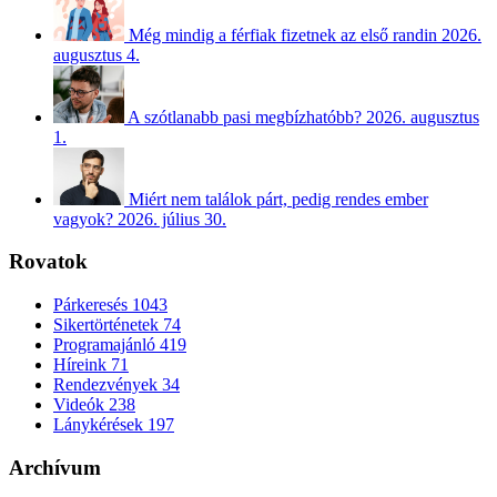
Még mindig a férfiak fizetnek az első randin
2026.
augusztus 4.
A szótlanabb pasi megbízhatóbb?
2026. augusztus
1.
Miért nem találok párt, pedig rendes ember
vagyok?
2026. július 30.
Rovatok
Párkeresés
1043
Sikertörténetek
74
Programajánló
419
Híreink
71
Rendezvények
34
Videók
238
Lánykérések
197
Archívum