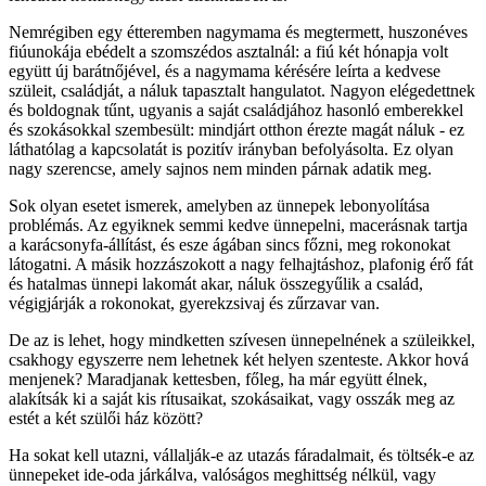
Nemrégiben egy étteremben nagymama és megtermett, huszonéves
fiúunokája ebédelt a szomszédos asztalnál: a fiú két hónapja volt
együtt új barátnőjével, és a nagymama kérésére leírta a kedvese
szüleit, családját, a náluk tapasztalt hangulatot. Nagyon elégedettnek
és boldognak tűnt, ugyanis a saját családjához hasonló emberekkel
és szokásokkal szembesült: mindjárt otthon érezte magát náluk - ez
láthatólag a kapcsolatát is pozitív irányban befolyásolta. Ez olyan
nagy szerencse, amely sajnos nem minden párnak adatik meg.
Sok olyan esetet ismerek, amelyben az ünnepek lebonyolítása
problémás. Az egyiknek semmi kedve ünnepelni, macerásnak tartja
a karácsonyfa-állítást, és esze ágában sincs főzni, meg rokonokat
látogatni. A másik hozzászokott a nagy felhajtáshoz, plafonig érő fát
és hatalmas ünnepi lakomát akar, náluk összegyűlik a család,
végigjárják a rokonokat, gyerekzsivaj és zűrzavar van.
De az is lehet, hogy mindketten szívesen ünnepelnének a szüleikkel,
csakhogy egyszerre nem lehetnek két helyen szenteste. Akkor hová
menjenek? Maradjanak kettesben, főleg, ha már együtt élnek,
alakítsák ki a saját kis rítusaikat, szokásaikat, vagy osszák meg az
estét a két szülői ház között?
Ha sokat kell utazni, vállalják-e az utazás fáradalmait, és töltsék-e az
ünnepeket ide-oda járkálva, valóságos meghittség nélkül, vagy