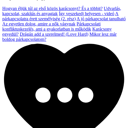
Hogyan éljük túl az első közös karácsonyt? És a többit?
Udvarlás,
kapcsolat, szakítás és anyagiak
Így veszekedj helyesen - videó
A
párkapcsolatra érett személyiség (2. rész)
A jó párkapcsolat tanulható
Az egyetlen dolog, amire a nők vágynak
Párkapcsolati
konfliktuskezelés, ami a gyakorlatban is működik
Karácsony
egyedül?
Drágán add a szerelmed! (Love Hard)
Mikor lesz már
boldog párkapcsolatom?