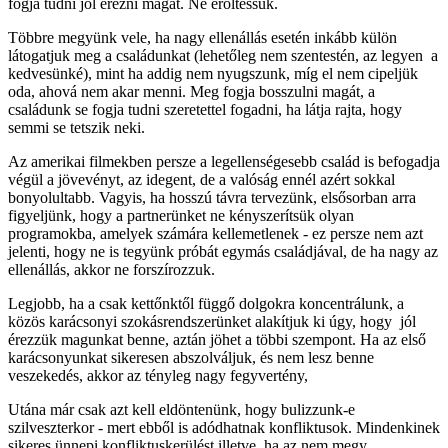
fogja tudni jól érezni magát. Ne erőltessük.
Többre megyünk vele, ha nagy ellenállás esetén inkább külön
látogatjuk meg a családunkat (lehetőleg nem szentestén, az legyen a
kedvesünké), mint ha addig nem nyugszunk, míg el nem cipeljük
oda, ahová nem akar menni. Meg fogja bosszulni magát, a
családunk se fogja tudni szeretettel fogadni, ha látja rajta, hogy
semmi se tetszik neki.
Az amerikai filmekben persze a legellenségesebb család is befogadja
végül a jövevényt, az idegent, de a valóság ennél azért sokkal
bonyolultabb. Vagyis, ha hosszú távra tervezünk, elsősorban arra
figyeljünk, hogy a partnerünket ne kényszerítsük olyan
programokba, amelyek számára kellemetlenek - ez persze nem azt
jelenti, hogy ne is tegyünk próbát egymás családjával, de ha nagy az
ellenállás, akkor ne forszírozzuk.
Legjobb, ha a csak kettőnktől függő dolgokra koncentrálunk, a
közös karácsonyi szokásrendszerünket alakítjuk ki úgy, hogy jól
érezzük magunkat benne, aztán jöhet a többi szempont. Ha az első
karácsonyunkat sikeresen abszolváljuk, és nem lesz benne
veszekedés, akkor az tényleg nagy fegyvertény,
Utána már csak azt kell eldöntenünk, hogy bulizzunk-e
szilveszterkor - mert ebből is adódhatnak konfliktusok. Mindenkinek
sikeres ünnepi konfliktuskerülést illetve, ha az nem megy,