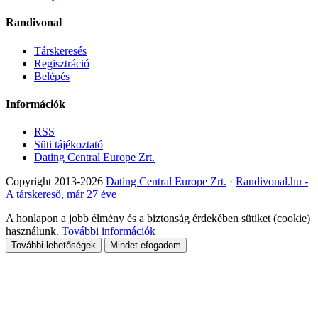
Randivonal
Társkeresés
Regisztráció
Belépés
Információk
RSS
Süti tájékoztató
Dating Central Europe Zrt.
Copyright 2013-2026
Dating Central Europe Zrt.
·
Randivonal.hu -
A társkereső, már 27 éve
A honlapon a jobb élmény és a biztonság érdekében sütiket (cookie)
használunk.
További információk
További lehetőségek
Mindet efogadom