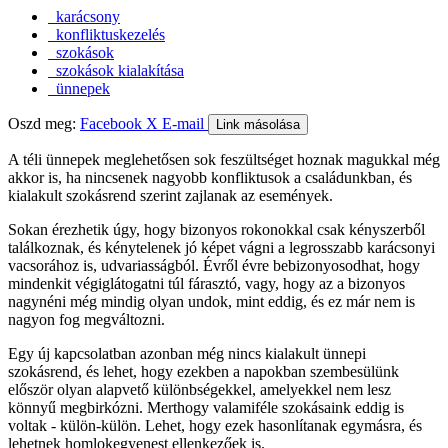
karácsony
konfliktuskezelés
szokások
szokások kialakítása
ünnepek
Oszd meg:
Facebook
X
E-mail
Link másolása
A téli ünnepek meglehetősen sok feszültséget hoznak magukkal még
akkor is, ha nincsenek nagyobb konfliktusok a családunkban, és
kialakult szokásrend szerint zajlanak az események.
Sokan érezhetik úgy, hogy bizonyos rokonokkal csak kényszerből
találkoznak, és kénytelenek jó képet vágni a legrosszabb karácsonyi
vacsorához is, udvariasságból. Évről évre bebizonyosodhat, hogy
mindenkit végiglátogatni túl fárasztó, vagy, hogy az a bizonyos
nagynéni még mindig olyan undok, mint eddig, és ez már nem is
nagyon fog megváltozni.
Egy új kapcsolatban azonban még nincs kialakult ünnepi
szokásrend, és lehet, hogy ezekben a napokban szembesülünk
először olyan alapvető különbségekkel, amelyekkel nem lesz
könnyű megbirkózni. Merthogy valamiféle szokásaink eddig is
voltak - külön-külön. Lehet, hogy ezek hasonlítanak egymásra, és
lehetnek homlokegyenest ellenkezőek is.