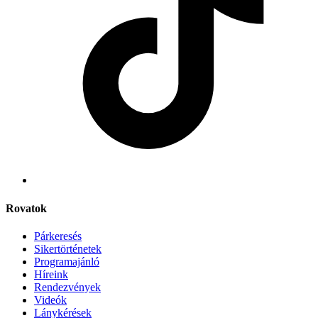
Rovatok
Párkeresés
Sikertörténetek
Programajánló
Híreink
Rendezvények
Videók
Lánykérések