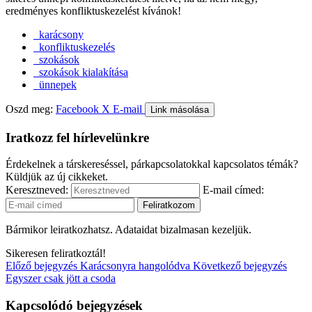
eredményes konfliktuskezelést kívánok!
karácsony
konfliktuskezelés
szokások
szokások kialakítása
ünnepek
Oszd meg:
Facebook
X
E-mail
Link másolása
Iratkozz fel hírlevelünkre
Érdekelnek a társkereséssel, párkapcsolatokkal kapcsolatos témák?
Küldjük az új cikkeket.
Keresztneved:
E-mail címed:
Bármikor leiratkozhatsz. Adataidat bizalmasan kezeljük.
Sikeresen feliratkoztál!
Előző bejegyzés
Karácsonyra hangolódva
Következő bejegyzés
Egyszer csak jött a csoda
Kapcsolódó bejegyzések