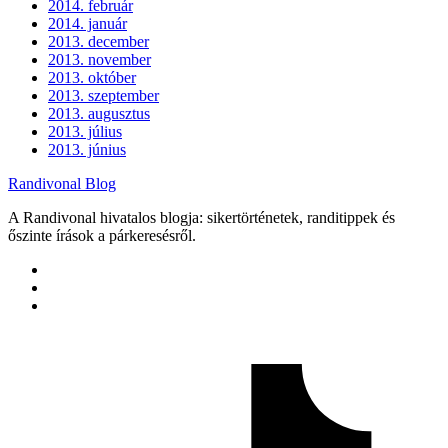
2014. február
2014. január
2013. december
2013. november
2013. október
2013. szeptember
2013. augusztus
2013. július
2013. június
Randivonal Blog
A Randivonal hivatalos blogja: sikertörténetek, randitippek és
őszinte írások a párkeresésről.