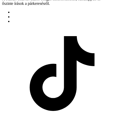
őszinte írások a párkeresésről.