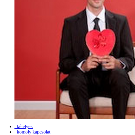
kételyek
komoly kapcsolat