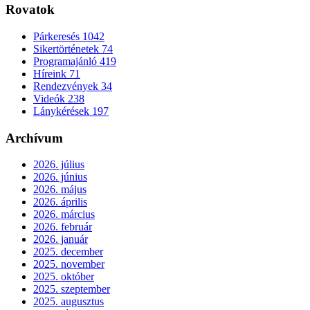
Rovatok
Párkeresés
1042
Sikertörténetek
74
Programajánló
419
Híreink
71
Rendezvények
34
Videók
238
Lánykérések
197
Archívum
2026. július
2026. június
2026. május
2026. április
2026. március
2026. február
2026. január
2025. december
2025. november
2025. október
2025. szeptember
2025. augusztus