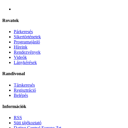
Rovatok
Párkeresés
Sikertörténetek
Programajánló
Híreink
Rendezvények
Videók
Lánykérések
Randivonal
Társkeresés
Regisztráció
Belépés
Információk
RSS
Süti tájékoztató
Dating Central Europe Zrt.