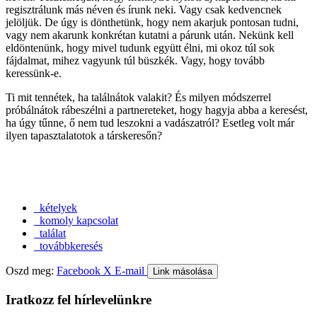
regisztrálunk más néven és írunk neki. Vagy csak kedvencnek
jelöljük. De úgy is dönthetünk, hogy nem akarjuk pontosan tudni,
vagy nem akarunk konkrétan kutatni a párunk után. Nekünk kell
eldöntenünk, hogy mivel tudunk együtt élni, mi okoz túl sok
fájdalmat, mihez vagyunk túl büszkék. Vagy, hogy tovább
keressünk-e.
Ti mit tennétek, ha találnátok valakit? És milyen módszerrel
próbálnátok rábeszélni a partnereteket, hogy hagyja abba a keresést,
ha úgy tűnne, ő nem tud leszokni a vadászatról? Esetleg volt már
ilyen tapasztalatotok a társkeresőn?
kételyek
komoly kapcsolat
találat
továbbkeresés
Oszd meg:
Facebook
X
E-mail
Link másolása
Iratkozz fel hírlevelünkre