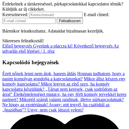
Érdekelnek a társkereséssel, párkapcsolatokkal kapcsolatos témák?
Küldjük az új cikkeket.
Keresztneved:
E-mail címed:
Bármikor leiratkozhatsz. Adataidat bizalmasan kezeljük.
Sikeresen feliratkoztál!
Előző bejegyzés
Gyerünk a placcra ki!
Következő bejegyzés
Az
udvarlás első lépései / 1. rész
Kapcsolódó bejegyzések
Érett nőnek lenni nem átok, hanem áldás
Honnan tudhatom, hogy a
pasim komolyan gondolja a kapcsolatunkat?
Mikor állsz készen egy
komoly kapcsolatra?
Mikor legyen az első szex, ha komoly
kapcsolatra készülünk?
„Társat nem keresek, csak sodródom az
árral”
Életképtelenséget mutat-e, ha egy férfi komoly tervekkel keres
partnert?
Mikortól számít valami randinak, illetve párkapcsolatnak?
Ne higgy az ezotériának! Avagy: mit tegyél, ha csalódtál az
„Igazidban”?
Ugye, nem csak játszol velem?