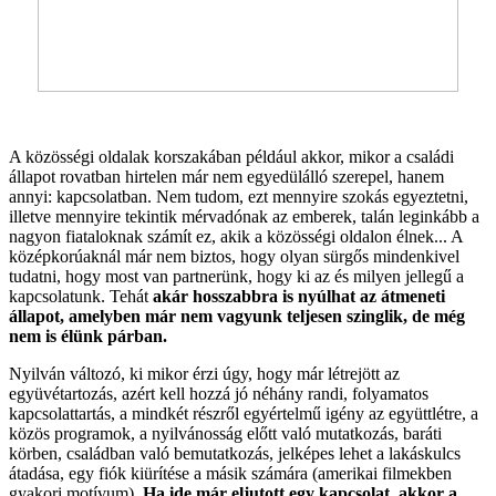
A közösségi oldalak korszakában például akkor, mikor a családi
állapot rovatban hirtelen már nem egyedülálló szerepel, hanem
annyi: kapcsolatban. Nem tudom, ezt mennyire szokás egyeztetni,
illetve mennyire tekintik mérvadónak az emberek, talán leginkább a
nagyon fiataloknak számít ez, akik a közösségi oldalon élnek... A
középkorúaknál már nem biztos, hogy olyan sürgős mindenkivel
tudatni, hogy most van partnerünk, hogy ki az és milyen jellegű a
kapcsolatunk. Tehát
akár hosszabbra is nyúlhat az átmeneti
állapot, amelyben már nem vagyunk teljesen szinglik, de még
nem is élünk párban.
Nyilván változó, ki mikor érzi úgy, hogy már létrejött az
együvétartozás, azért kell hozzá jó néhány randi, folyamatos
kapcsolattartás, a mindkét részről egyértelmű igény az együttlétre, a
közös programok, a nyilvánosság előtt való mutatkozás, baráti
körben, családban való bemutatkozás, jelképes lehet a lakáskulcs
átadása, egy fiók kiürítése a másik számára (amerikai filmekben
gyakori motívum).
Ha ide már eljutott egy kapcsolat, akkor a