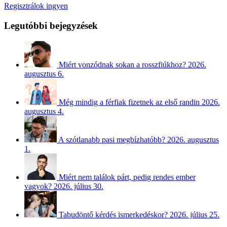
Regisztrálok ingyen
Legutóbbi bejegyzések
Miért vonzódnak sokan a rosszfiúkhoz?
2026.
augusztus 6.
Még mindig a férfiak fizetnek az első randin
2026.
augusztus 4.
A szótlanabb pasi megbízhatóbb?
2026. augusztus
1.
Miért nem találok párt, pedig rendes ember
vagyok?
2026. július 30.
Tabudöntő kérdés ismerkedéskor?
2026. július 25.