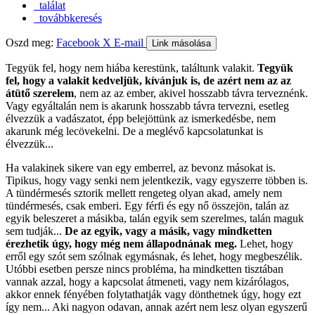
találat
továbbkeresés
Oszd meg:
Facebook
X
E-mail
Link másolása
Tegyük fel, hogy nem hiába kerestünk, találtunk valakit.
Tegyük
fel, hogy a valakit kedveljük, kívánjuk is, de azért nem az az
átütő szerelem
, nem az az ember, akivel hosszabb távra terveznénk.
Vagy egyáltalán nem is akarunk hosszabb távra tervezni, esetleg
élvezzük a vadászatot, épp belejöttünk az ismerkedésbe, nem
akarunk még lecövekelni. De a meglévő kapcsolatunkat is
élvezzük...
Ha valakinek sikere van egy emberrel, az bevonz másokat is.
Tipikus, hogy vagy senki nem jelentkezik, vagy egyszerre többen is.
A tündérmesés sztorik mellett rengeteg olyan akad, amely nem
tündérmesés, csak emberi. Egy férfi és egy nő összejön, talán az
egyik beleszeret a másikba, talán egyik sem szerelmes, talán maguk
sem tudják...
De az egyik, vagy a másik, vagy mindketten
érezhetik úgy, hogy még nem állapodnának meg.
Lehet, hogy
erről egy szót sem szólnak egymásnak, és lehet, hogy megbeszélik.
Utóbbi esetben persze nincs probléma, ha mindketten tisztában
vannak azzal, hogy a kapcsolat átmeneti, vagy nem kizárólagos,
akkor ennek fényében folytathatják vagy dönthetnek úgy, hogy ezt
így nem... Aki nagyon odavan, annak azért nem lesz olyan egyszerű