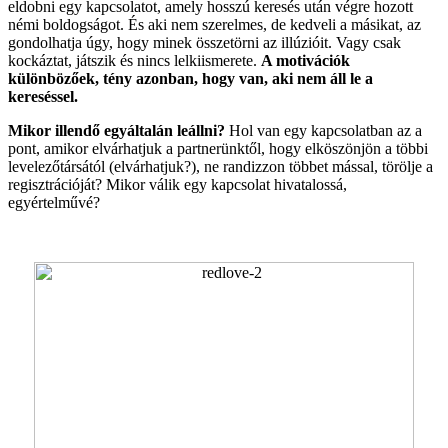
eldobni egy kapcsolatot, amely hosszú keresés után végre hozott
némi boldogságot. És aki nem szerelmes, de kedveli a másikat, az
gondolhatja úgy, hogy minek összetörni az illúzióit. Vagy csak
kockáztat, játszik és nincs lelkiismerete.
A motivációk
különbözőek, tény azonban, hogy van, aki nem áll le a
kereséssel.
Mikor illendő egyáltalán leállni?
Hol van egy kapcsolatban az a
pont, amikor elvárhatjuk a partnerünktől, hogy elköszönjön a többi
levelezőtársától (elvárhatjuk?), ne randizzon többet mással, törölje a
regisztrációját? Mikor válik egy kapcsolat hivatalossá,
egyértelművé?