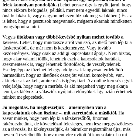
felek komolyan gondolják.
(Lehet persze úgy is együtt járni, hogy
nincs ekkora befogadás, például, mert nem egyedül laknak, nincs
önálló lakásuk, vagy nagyon nehezen bíznak meg valakiben.) És az
is lehet, hogy a gesztusok megvannak, mégsem akarnak mindketten
nyugvópontra jutni.
Vagyis
titokban vagy többé-kevésbé nyíltan mehet tovább a
keresés.
Lehet, hogy mindössze arról van szó, az illető nem lép ki a
társkeresőből, de már nem is kezdeményez. Vagy tovább
kezdeményez. Vagy csak az addigi kapcsolatait ápolja. Nem biztos,
hogy akar valamit tőlük, lehetnek ezek a kapcsolatok barátiak,
szexmentesek is, vagy lehetnek flörtölősök, de veszélytelenek.
Esetleg épp az tüzelhet fel egy addig csak langyosan érdeklődő
harmadikat, hogy az illetőnek összejött valami komolyabb, van,
akinek csak az kell, amire más is igényt tart. Az online keresés egyik
velejárója, hogy nagy a merítés, és aki megteheti vagy meg akarja
tenni, az kiélvezi a választék nyújtotta előnyöket. Így aztán érhetnek
minket meglepetések.
Jó megoldás, ha megbeszéljük – amennyiben van a
kapcsolatunk olyan őszinte –, mit szeretnénk a másiktól.
Ha
zavar minket, hogy nem lép ki a társkeresőből, finoman
rákérdezhetünk, de követelőzni felesleges, nem lesz meggyőződéses
az a távozás, ha kikényszerítjük, és bármikor regisztrálhat újra, más
néven. Tesztelhetjük, hogy mennyire nyitott új kapcsolatra, ha mi