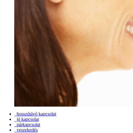
hosszútávó kapcsolat
jó kapcsolat
párkapcsolat
veszekedés