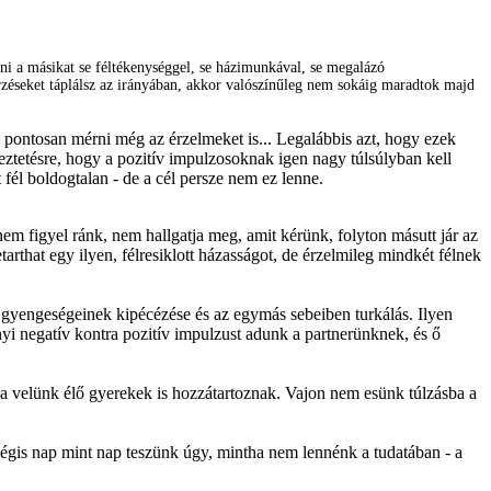
ni a másikat se féltékenységgel, se házimunkával, se megalázó
rzéseket táplálsz az irányában, akkor valószínűleg nem sokáig maradtok majd
i pontosan mérni még az érzelmeket is... Legalábbis azt, hogy ezek
etkeztetésre, hogy a pozitív impulzosoknak igen nagy túlsúlyban kell
l boldogtalan - de a cél persze nem ez lenne.
m figyel ránk, nem hallgatja meg, amit kérünk, folyton másutt jár az
arthat egy ilyen, félresiklott házasságot, de érzelmileg mindkét félnek
s gyengeségeinek kipécézése és az egymás sebeiben turkálás. Ilyen
i negatív kontra pozitív impulzust adunk a partnerünknek, és ő
z a velünk élő gyerekek is hozzátartoznak. Vajon nem esünk túlzásba a
égis nap mint nap teszünk úgy, mintha nem lennénk a tudatában - a