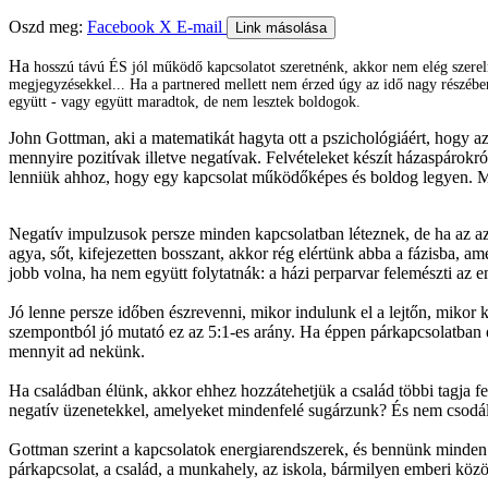
Oszd meg:
Facebook
X
E-mail
Link másolása
Ha
hosszú távú ÉS jól működő kapcsolatot szeretnénk, akkor nem elég szerelm
megjegyzésekkel... Ha a partnered mellett nem érzed úgy az idő nagy részébe
együtt - vagy együtt maradtok, de nem lesztek boldogok.
John Gottman, aki a matematikát hagyta ott a pszichológiáért, hogy a
mennyire pozitívak illetve negatívak. Felvételeket készít házaspárokról
lenniük ahhoz, hogy egy kapcsolat működőképes és boldog legyen. Me
Negatív impulzusok persze minden kapcsolatban léteznek, de ha az az
agya, sőt, kifejezetten bosszant, akkor rég elértünk abba a fázisba, a
jobb volna, ha nem együtt folytatnák: a házi perparvar felemészti az 
Jó lenne persze időben észrevenni, mikor indulunk el a lejtőn, mikor
szempontból jó mutató ez az 5:1-es arány. Ha éppen párkapcsolatban
mennyit ad nekünk.
Ha családban élünk, akkor ehhez hozzátehetjük a család többi tagja fe
negatív üzenetekkel, amelyeket mindenfelé sugárzunk? És nem csodá
Gottman szerint a kapcsolatok energiarendszerek, és bennünk minden 
párkapcsolat, a család, a munkahely, az iskola, bármilyen emberi közö