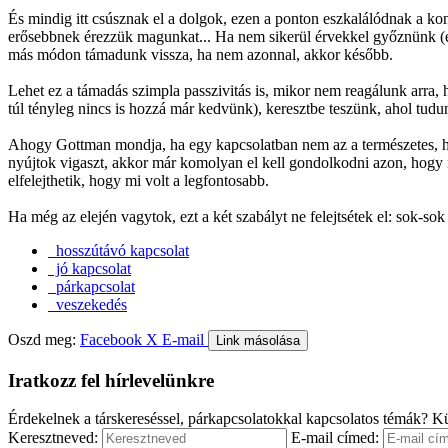
És mindig itt csúsznak el a dolgok, ezen a ponton eszkalálódnak a ko
erősebbnek érezzük magunkat... Ha nem sikerül érvekkel győznünk (ez 
más módon támadunk vissza, ha nem azonnal, akkor később.
Lehet ez a támadás szimpla passzivitás is, mikor nem reagálunk arra,
túl tényleg nincs is hozzá már kedvünk), keresztbe teszünk, ahol tud
Ahogy Gottman mondja, ha egy kapcsolatban nem az a természetes, ho
nyújtok vigaszt, akkor már komolyan el kell gondolkodni azon, hogy m
elfelejthetik, hogy mi volt a legfontosabb.
Ha még az elején vagytok, ezt a két szabályt ne felejtsétek el: sok-so
hosszútávó kapcsolat
jó kapcsolat
párkapcsolat
veszekedés
Oszd meg:
Facebook
X
E-mail
Link másolása
Iratkozz fel hírlevelünkre
Érdekelnek a társkereséssel, párkapcsolatokkal kapcsolatos témák? Kü
Keresztneved:
E-mail címed: