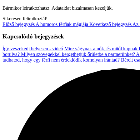
Bármikor leiratkozhatsz. Adataidat bizalmasan kezeljük.
Sikeresen feliratkoztál!
Előző bejegyzés
A humoros férfiak mágiája
Következő bejegyzés
Az 
Kapcsolódó bejegyzések
Így veszekedj helyesen - videó
Mire vágynak a nők, és mitől kapnak f
borulva?
Milyen szövegekkel kergethetjük őrületbe a partnerünket?
A
tudhatod, hogy egy férfi nem érdeklődik komolyan irántad?
Bérelt cs