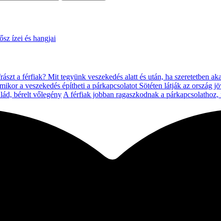
ősz ízei és hangjai
rászt a férfiak?
Mit tegyünk veszekedés alatt és után, ha szeretetben ak
mikor a veszekedés építheti a párkapcsolatot
Sötéten látják az ország 
alád, bérelt vőlegény
A férfiak jobban ragaszkodnak a párkapcsolathoz,