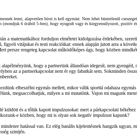
esnek lenni, alapvetően bírni is kell egymást. Nem lehet büntetlenül cseszeget
n (mondjuk 6 órából 5-ben), hogy nyugodt vagy és kiegyensúlyozott, pozitív é
ztán a matematikához forduljon elméletei kidolgozása érdekében, szeret
, figyeli vitájukat és testi reakcióikat: ennek alapján jutott arra a köv
rt persze rengeteg kapcsolat működőképes úgy, hogy közben mindkét fé
 alapélményünk, hogy a partnerünk állandóan idegesít, nem gyengéd, ne
melyben az a partnerkapcsolat nem ér egy fabatkát sem. Sokminden összet
embereket.
 kezdünk elbeszélni egymás mellett, mikor válik sporttá odahaza egymá
 élünk, megsaccolhatjuk, milyen a mi mutatónk. Vajon mi magunk menny
lé küldött és a tőlük kapott impulzusokat: mert a párkapcsolati békéhe
lkozunk-e közben, hogy mi is olyan sok negatív impulzust kapunk?
mindenre hatással van. Ez elég banális kijelentésnek hangzik ugyan, m
sség szintjén.