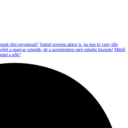
arunk élni egymással?
Tudod szeretni akkor is, ha épp ki vagy tőle
jövőjét a magyar szinglik, de a szerelemben még mindig hisznek!
Miből
 mint a nők?