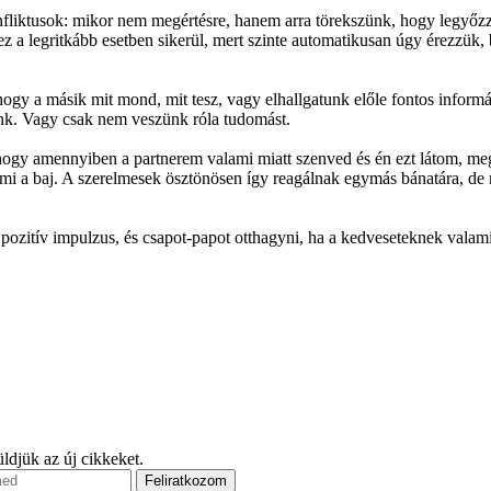
nfliktusok: mikor nem megértésre, hanem arra törekszünk, hogy legyőzz
a legritkább esetben sikerül, mert szinte automatikusan úgy érezzük, 
 hogy a másik mit mond, mit tesz, vagy elhallgatunk előle fontos infor
unk. Vagy csak nem veszünk róla tudomást.
gy amennyiben a partnerem valami miatt szenved és én ezt látom, meg
i a baj. A szerelmesek ösztönösen így reagálnak egymás bánatára, de m
k pozitív impulzus, és csapot-papot otthagyni, ha a kedveseteknek valam
ldjük az új cikkeket.