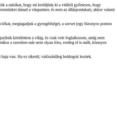
ük a másikat, hogy mi kerüljünk ki a vitából győztesen, hogy
bennünket támad a vitapartner, és nem az álláspontukat), akkor valami
mációkat, megtagadjuk a gyengédséget, a szexet (egy bizonyos ponton
szűnik körülöttem a világ, és csak vele foglalkozom, amíg nem
ikor a szerelem már nem olyan friss, esetleg el is múlt, könnyen
i baja van. Ha ez sikerül, valószínűleg boldogok lesztek.