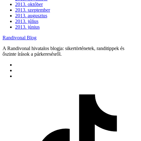
2013. október
2013. szeptember
2013. augusztus
2013. július
2013. június
Randivonal Blog
A Randivonal hivatalos blogja: sikertörténetek, randitippek és
őszinte írások a párkeresésről.