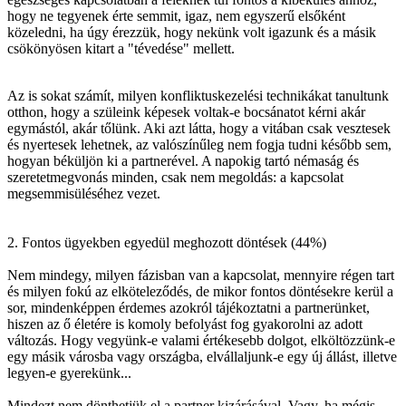
hogy ne tegyenek érte semmit, igaz, nem egyszerű elsőként
közeledni, ha úgy érezzük, hogy nekünk volt igazunk és a másik
csökönyösen kitart a "tévedése" mellett.
Az is sokat számít, milyen konfliktuskezelési technikákat tanultunk
otthon, hogy a szüleink képesek voltak-e bocsánatot kérni akár
egymástól, akár tőlünk. Aki azt látta, hogy a vitában csak vesztesek
és nyertesek lehetnek, az valószínűleg nem fogja tudni később sem,
hogyan béküljön ki a partnerével. A napokig tartó némaság és
szeretetmegvonás minden, csak nem megoldás: a kapcsolat
megsemmisüléséhez vezet.
2. Fontos ügyekben egyedül meghozott döntések (44%)
Nem mindegy, milyen fázisban van a kapcsolat, mennyire régen tart
és milyen fokú az elköteleződés, de mikor fontos döntésekre kerül a
sor, mindenképpen érdemes azokról tájékoztatni a partnerünket,
hiszen az ő életére is komoly befolyást fog gyakorolni az adott
változás. Hogy vegyünk-e valami értékesebb dolgot, elköltözzünk-e
egy másik városba vagy országba, elvállaljunk-e egy új állást, illetve
legyen-e gyerekünk...
Mindezt nem dönthetjük el a partner kizárásával. Vagy, ha mégis,