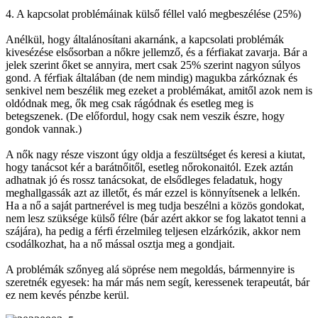
4. A kapcsolat problémáinak külső féllel való megbeszélése (25%)
Anélkül, hogy általánosítani akarnánk, a kapcsolati problémák
kivesézése elsősorban a nőkre jellemző, és a férfiakat zavarja. Bár a
jelek szerint őket se annyira, mert csak 25% szerint nagyon súlyos
gond. A férfiak általában (de nem mindig) magukba zárkóznak és
senkivel nem beszélik meg ezeket a problémákat, amitől azok nem is
oldódnak meg, ők meg csak rágódnak és esetleg meg is
betegszenek. (De előfordul, hogy csak nem veszik észre, hogy
gondok vannak.)
A nők nagy része viszont úgy oldja a feszültséget és keresi a kiutat,
hogy tanácsot kér a barátnőitől, esetleg nőrokonaitól. Ezek aztán
adhatnak jó és rossz tanácsokat, de elsődleges feladatuk, hogy
meghallgassák azt az illetőt, és már ezzel is könnyítsenek a lelkén.
Ha a nő a saját partnerével is meg tudja beszélni a közös gondokat,
nem lesz szüksége külső félre (bár azért akkor se fog lakatot tenni a
szájára), ha pedig a férfi érzelmileg teljesen elzárkózik, akkor nem
csodálkozhat, ha a nő mással osztja meg a gondjait.
A problémák szőnyeg alá söprése nem megoldás, bármennyire is
szeretnék egyesek: ha már más nem segít, keressenek terapeutát, bár
ez nem kevés pénzbe kerül.