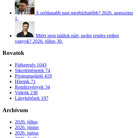
A szótlanabb pasi megbízhatóbb?
2026. augusztus
1.
Miért nem találok párt, pedig rendes ember
vagyok?
2026. július 30.
Rovatok
Párkeresés
1043
Sikertörténetek
74
Programajánló
419
Híreink
71
Rendezvények
34
Videók
238
Lánykérések
197
Archívum
2026. július
2026. június
2026. május