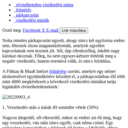
elviselhetetlen viselkedési minta
felmérés
párkapcsolat
viselkedési minták
Oszd meg:
Facebook
X
E-mail
Link másolása
Noha minden párkapcsolat egyedi, ahogy nincs két egyforma ember
sem, léteznek olyan magatartásformák, amelyek egyetlen
kapcsolatnak sem tesznek jót. Sőt, épp ellenkezőleg, inkább nagy
károkat okoznak. Főleg, ha nem egyszer-kétszer történik meg a
negatív viselkedés, hanem normává válik, és nincs feloldása.
A Fittkau & Maaß Intézet
felmérése
szerint, amelyet egy német
társkeresővel együttműködve készített el, a párkapcsolatban élő több
mint 4000 megkérdezett a következő viselkedési mintákat tartja
leginkább elviselhetetleneknek:
1. Veszekedés után a másik fél semmibe vétele (50%)
Nagyon idegesítő, sőt elkeserítő, mikor az ember azt éli meg, hogy
egy veszekedés, vita után nincs egyéb, csak néma csönd. Egy
egészséges kapcsolatban a feleknek túl fontos a kibékülés ahhoz,