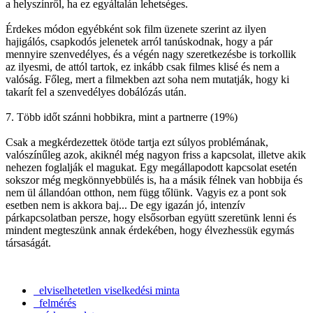
a helyszínről, ha ez egyáltalán lehetséges.
Érdekes módon egyébként sok film üzenete szerint az ilyen
hajigálós, csapkodós jelenetek arról tanúskodnak, hogy a pár
mennyire szenvedélyes, és a végén nagy szeretkezésbe is torkollik
az ilyesmi, de attól tartok, ez inkább csak filmes klisé és nem a
valóság. Főleg, mert a filmekben azt soha nem mutatják, hogy ki
takarít fel a szenvedélyes dobálózás után.
7. Több időt szánni hobbikra, mint a partnerre (19%)
Csak a megkérdezettek ötöde tartja ezt súlyos problémának,
valószínűleg azok, akiknél még nagyon friss a kapcsolat, illetve akik
nehezen foglalják el magukat. Egy megállapodott kapcsolat esetén
sokszor még megkönnyebbülés is, ha a másik félnek van hobbija és
nem ül állandóan otthon, nem függ tőlünk. Vagyis ez a pont sok
esetben nem is akkora baj... De egy igazán jó, intenzív
párkapcsolatban persze, hogy elsősorban együtt szeretünk lenni és
mindent megteszünk annak érdekében, hogy élvezhessük egymás
társaságát.
elviselhetetlen viselkedési minta
felmérés