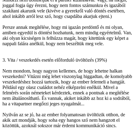
joggal fogja úgy érezni, hogy nem fontos számunkra és igazából
szakítani akarunk vele (kivéve a gyerekről való döntés esetében,
ahol inkább arról lesz szó, hogy csapdába akarjuk ejteni.)
Persze annak megítélése, hogy mi igazán perdöntő és mi olyan,
amiben egyedül is döntést hozhatunk, nem mindig egyértelmű. Van,
aki olyan kicsiségen is felhúzza magát, hogy kitettünk egy képet a
nappali falára anélkül, hogy nem beszéltük meg vele.
3. Vita / veszekedés esetén előforduló üvöltözés (39%)
Nem mondom, hogy nagyon kellemes, de hogy lehetne halkan
veszekedni? Vitázni még lehet viszonylag higgadtan, de komolyabb
veszekedéshez hozzá tartozik, hogy az ember felemeli a hangját.
Például egy olasz családot nehéz elképzelni enélkül. Mivel a
felmérés során németeket kérdeztek, ennek a pontnak a megítélése
nem általánosítható. És vannak, akiket inkább az hoz ki a sodrából,
ha a vitapartner megőrzi jeges nyugalmát...
Nyilván az se jó, ha az ember folyamatosan üvöltözik otthon, de
akik azt mondják, hogy soha egy hangos szó nem hangzott el
közöttük, azoknál sokszor már érdemi kommunikáció sincs.