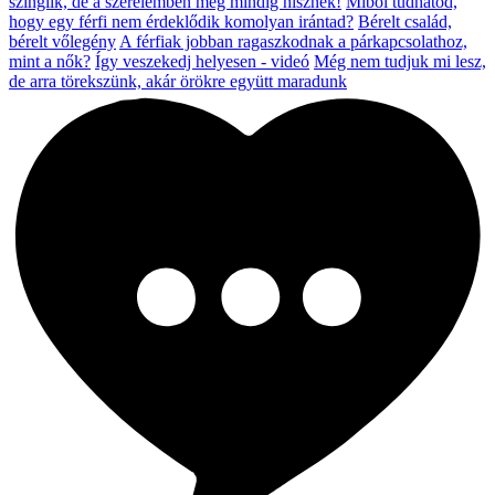
szinglik, de a szerelemben még mindig hisznek!
Miből tudhatod,
hogy egy férfi nem érdeklődik komolyan irántad?
Bérelt család,
bérelt vőlegény
A férfiak jobban ragaszkodnak a párkapcsolathoz,
mint a nők?
Így veszekedj helyesen - videó
Még nem tudjuk mi lesz,
de arra törekszünk, akár örökre együtt maradunk