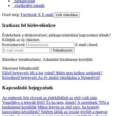
párkapcsolat
viselkedési minták
Oszd meg:
Facebook
X
E-mail
Link másolása
Iratkozz fel hírlevelünkre
Érdekelnek a társkereséssel, párkapcsolatokkal kapcsolatos témák?
Küldjük az új cikkeket.
Keresztneved:
E-mail címed:
Bármikor leiratkozhatsz. Adataidat bizalmasan kezeljük.
Sikeresen feliratkoztál!
Előző bejegyzés
Mi a baj veled? Miért nem kellesz senkinek?
Következő bejegyzés
Az év utolsó vitorlázása a Nemerével!
Kapcsolódó bejegyzések
Az emberek fele elveszti az érdeklődését az első csók után
Vonzóbb-e a tetovált férfi? És ha igen, kinek?
A szerelmek 70%-a
barátsággal kezdődik
Mikor legyen az első szex, ha komoly
kapcsolatra készülünk?
Sötéten látják az ország jövőjét a magyar