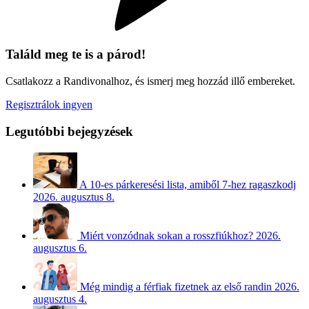
Találd meg te is a párod!
Csatlakozz a Randivonalhoz, és ismerj meg hozzád illő embereket.
Regisztrálok ingyen
Legutóbbi bejegyzések
A 10-es párkeresési lista, amiből 7-hez ragaszkodj
2026. augusztus 8.
Miért vonzódnak sokan a rosszfiúkhoz?
2026.
augusztus 6.
Még mindig a férfiak fizetnek az első randin
2026.
augusztus 4.