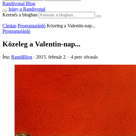
Randivonal Blog
Irány a Randivonal
Keresés a blogban
Címlap
Programajánló
Közeleg a Valentin-nap...
Programajánló
Közeleg a Valentin-nap...
Írta:
RandiBlog
·
2015. február 2.
·
4 perc olvasás