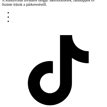
A Randivonal hivatalos blogja: sikertörténetek, randitippek és
őszinte írások a párkeresésről.