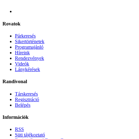
Rovatok
Párkeresés
Sikertörténetek
Programajánló
Híreink
Rendezvények
Videók
Lánykérések
Randivonal
Társkeresés
Regisztráció
Belépés
Információk
RSS
Süti tájékoztató