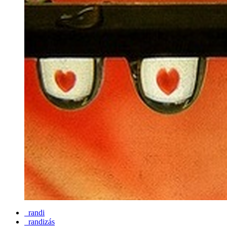
randi
randizás