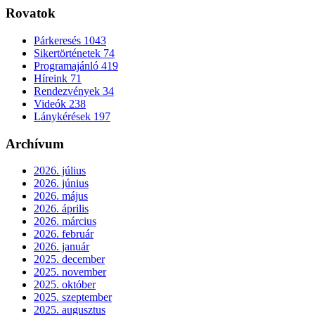
Rovatok
Párkeresés
1043
Sikertörténetek
74
Programajánló
419
Híreink
71
Rendezvények
34
Videók
238
Lánykérések
197
Archívum
2026. július
2026. június
2026. május
2026. április
2026. március
2026. február
2026. január
2025. december
2025. november
2025. október
2025. szeptember
2025. augusztus