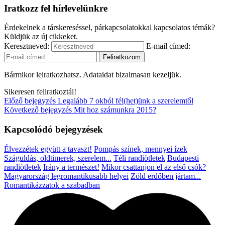
Iratkozz fel hírlevelünkre
Érdekelnek a társkereséssel, párkapcsolatokkal kapcsolatos témák?
Küldjük az új cikkeket.
Keresztneved:
E-mail címed:
Bármikor leiratkozhatsz. Adataidat bizalmasan kezeljük.
Sikeresen feliratkoztál!
Előző bejegyzés
Legalább 7 okból fél(het)ünk a szerelemtől
Következő bejegyzés
Mit hoz számunkra 2015?
Kapcsolódó bejegyzések
Élvezzétek együtt a tavaszt!
Pompás színek, mennyei ízek
Száguldás, oldtimerek, szerelem...
Téli randiötletek
Budapesti
randiötletek
Irány a természet!
Mikor csattanjon el az első csók?
Magyarország legromantikusabb helyei
Zöld erdőben jártam...
Romantikázzatok a szabadban