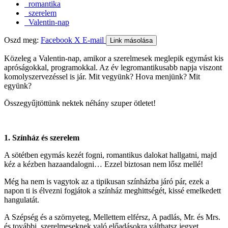
romantika
szerelem
Valentin-nap
Oszd meg:
Facebook
X
E-mail
Link másolása
Közeleg a Valentin-nap, amikor a szerelmesek meglepik egymást kis
apróságokkal, programokkal. Az év legromantikusabb napja viszont
komolyszervezéssel is jár. Mit vegyünk? Hova menjünk? Mit
együnk?
Összegyűjtöttünk nektek néhány szuper ötletet!
1. Színház és szerelem
A sötétben egymás kezét fogni, romantikus dalokat hallgatni, majd
kéz a kézben hazaandalogni… Ezzel biztosan nem lősz mellé!
Még ha nem is vagytok az a tipikusan színházba járó pár, ezek a
napon ti is élvezni fogjátok a színház meghittségét, kissé emelkedett
hangulatát.
A Szépség és a szörnyeteg, Mellettem elférsz, A padlás, Mr. és Mrs.
és további, szerelmeseknek való előadásokra válthatsz jegyet