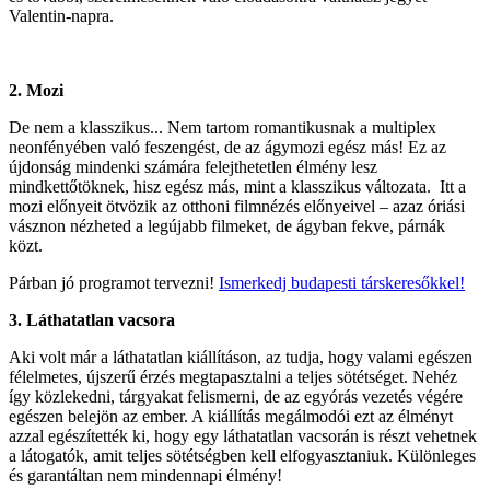
Valentin-napra.
2. Mozi
De nem a klasszikus... Nem tartom romantikusnak a multiplex
neonfényében való feszengést, de az ágymozi egész más! Ez az
újdonság mindenki számára felejthetetlen élmény lesz
mindkettőtöknek, hisz egész más, mint a klasszikus változata. Itt a
mozi előnyeit ötvözik az otthoni filmnézés előnyeivel – azaz óriási
vásznon nézheted a legújabb filmeket, de ágyban fekve, párnák
közt.
Párban jó programot tervezni!
Ismerkedj budapesti társkeresőkkel!
3. Láthatatlan vacsora
Aki volt már a láthatatlan kiállításon, az tudja, hogy valami egészen
félelmetes, újszerű érzés megtapasztalni a teljes sötétséget. Nehéz
így közlekedni, tárgyakat felismerni, de az egyórás vezetés végére
egészen belejön az ember. A kiállítás megálmodói ezt az élményt
azzal egészítették ki, hogy egy láthatatlan vacsorán is részt vehetnek
a látogatók, amit teljes sötétségben kell elfogyasztaniuk. Különleges
és garantáltan nem mindennapi élmény!