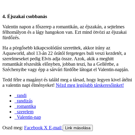
4. Éjszakai csobbanás
Valentin napon a főszerep a romantikán, az éjszakán, a sejtelmes
félhomályon és a lágy hangokon van. Ezt mind ötvözi az éjszakai
fürdőzés.
Ha a pörgősebb kikapcsolódást szeretitek, akkor irány az
Aquaworld, ahol 13-án 22 órától fergeteges buli veszi kezdetét, a
szerelmeseket pedig Elvis adja össze. Azok, akik a meghitt
romantikát részesítik előnyben, jobban teszi, ha a Gellértbe, a
Széchenyibe vagy épp a sárvári fürdőbe látogat el Valentin-napján.
Tedd félre a magányt és találd meg a társad, hogy legyen kivel átélni
a valentin napi élményeket!
Nézd meg legújabb társkeresőinket!
randi
randizás
romantika
szerelem
Valentin-nap
Oszd meg:
Facebook
X
E-mail
Link másolása