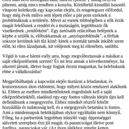
pihenni, amíg nincs rendben a konyha. Körülbelül kismillió hasonló
vitapont keletkezik egy kapcsolat elején, és rengetegszer előfordul,
hogy még évek múlva sem lépett előre a pár pont ezeknek a
problémáknak a területén. Mivel az esetek többségében a nők érzik
magát felelősnek a rendért és a tisztaságért, legtöbbször ők
viselkednek „rendőrként”. Egy tartósabb relációban belépnek a
képbe a szülők is, előbukkannak az „anyósproblémák”, a férfiak
sokszor kerülnek két tűz közé: kinek a normáit tartsák inkább szem
előtt, ki ellen lázadjanak, kit védjenek meg ki ellenében, satöbbi.
Végül is van-e bármi esély arra, hogy megváltoztassuk a másikat a
saját elképzeléseink szerint? És mi lesz annak a következménye, ha
sikerrel járunk, illetve hogy fogjuk érezni magunkat, ha belebukunk
ebbe a vállalkozásba?
Megpróbálhatjuk a kapcsolat elején tisztázni a feladatokat, és
konszenzusos úton eldönteni, hogy milyen közös rendszert alakítunk
ki. Ebben az esetben mindkettőnknek engednünk kell a saját
elképzeléseinkből, ráadásul egy-egy fontos változás idején újra kell
definiálnunk a megegyezést. Ehhez mindkét részről felnőtt
hozzáállás és tudatosság kell, és a megegyezés betartása is fontos.
Ami a mindennapok hektikájában olykor egyáltalán nem könnyű.
Főleg, ha a partnerünk legjobban irányító vagy éppenséggel
alávetett szerepben érzi jól magát, és parancsolgat illetve pont
fordítva, parancsokat vár. (Az ilyen játékhoz mindig ketten