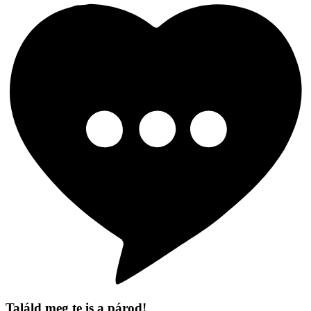
Találd meg te is a párod!