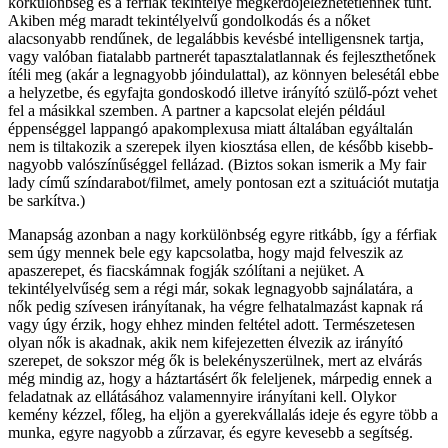
korkülönbség és a férfiak tekintélye megkérdőjelezhetetlennek tűnt.
Akiben még maradt tekintélyelvű gondolkodás és a nőket
alacsonyabb rendűnek, de legalábbis kevésbé intelligensnek tartja,
vagy valóban fiatalabb partnerét tapasztalatlannak és fejleszthetőnek
ítéli meg (akár a legnagyobb jóindulattal), az könnyen belesétál ebbe
a helyzetbe, és egyfajta gondoskodó illetve irányító szülő-pózt vehet
fel a másikkal szemben. A partner a kapcsolat elején például
éppenséggel lappangó apakomplexusa miatt általában egyáltalán
nem is tiltakozik a szerepek ilyen kiosztása ellen, de később kisebb-
nagyobb valószínűséggel fellázad. (Biztos sokan ismerik a My fair
lady című színdarabot/filmet, amely pontosan ezt a szituációt mutatja
be sarkítva.)
Manapság azonban a nagy korkülönbség egyre ritkább, így a férfiak
sem úgy mennek bele egy kapcsolatba, hogy majd felveszik az
apaszerepet, és fiacskámnak fogják szólítani a nejüket. A
tekintélyelvűség sem a régi már, sokak legnagyobb sajnálatára, a
nők pedig szívesen irányítanak, ha végre felhatalmazást kapnak rá
vagy úgy érzik, hogy ehhez minden feltétel adott. Természetesen
olyan nők is akadnak, akik nem kifejezetten élvezik az irányító
szerepet, de sokszor még ők is belekényszerülnek, mert az elvárás
még mindig az, hogy a háztartásért ők feleljenek, márpedig ennek a
feladatnak az ellátásához valamennyire irányítani kell. Olykor
kemény kézzel, főleg, ha eljön a gyerekvállalás ideje és egyre több a
munka, egyre nagyobb a zűrzavar, és egyre kevesebb a segítség.