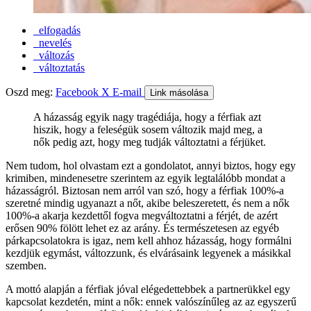
elfogadás
nevelés
változás
változtatás
Oszd meg:
Facebook
X
E-mail
Link másolása
A házasság egyik nagy tragédiája, hogy a férfiak azt
hiszik, hogy a feleségük sosem változik majd meg, a
nők pedig azt, hogy meg tudják változtatni a férjüket.
Nem tudom, hol olvastam ezt a gondolatot, annyi biztos, hogy egy
krimiben, mindenesetre szerintem az egyik legtalálóbb mondat a
házasságról. Biztosan nem arról van szó, hogy a férfiak 100%-a
szeretné mindig ugyanazt a nőt, akibe beleszeretett, és nem a nők
100%-a akarja kezdettől fogva megváltoztatni a férjét, de azért
erősen 90% fölött lehet ez az arány. És természetesen az egyéb
párkapcsolatokra is igaz, nem kell ahhoz házasság, hogy formálni
kezdjük egymást, változzunk, és elvárásaink legyenek a másikkal
szemben.
A mottó alapján a férfiak jóval elégedettebbek a partnerükkel egy
kapcsolat kezdetén, mint a nők: ennek valószínűleg az az egyszerű