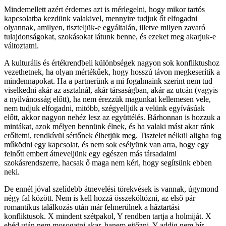
Mindemellett azért érdemes azt is mérlegelni, hogy mikor tartós
kapcsolatba kezdünk valakivel, mennyire tudjuk őt elfogadni
olyannak, amilyen, tiszteljük-e egyáltalán, illetve milyen zavaró
tulajdonságokat, szokásokat látunk benne, és ezeket meg akarjuk-e
változtatni.
A kulturális és értékrendbeli különbségek nagyon sok konfliktushoz
vezethetnek, ha olyan mértékűek, hogy hosszú távon megkeserítik a
mindennapokat. Ha a partnerünk a mi fogalmaink szerint nem tud
viselkedni akár az asztalnál, akár társaságban, akár az utcán (vagyis
a nyilvánosság előtt), ha nem érezzük magunkat kellemesen vele,
nem tudjuk elfogadni, mitöbb, szégyelljük a velünk egyívásúak
előtt, akkor nagyon nehéz lesz az együttélés. Bárhonnan is hozzuk a
mintákat, azok mélyen bennünk élnek, és ha valaki mást akar ránk
erőltetni, rendkívül sértőnek élhetjük meg. Tisztelet nélkül aligha fog
működni egy kapcsolat, és nem sok esélyünk van arra, hogy egy
felnőtt embert átneveljünk egy egészen más társadalmi
szokásrendszerre, hacsak ő maga nem kéri, hogy segítsünk ebben
neki.
De ennél jóval szelídebb átnevelési törekvések is vannak, úgymond
négy fal között. Nem is kell hozzá összeköltözni, az első pár
romantikus találkozás után már felmerülnek a háztartási
konfliktusok. X mindent szétpakol, Y rendben tartja a holmiját. X
ebéd után nem mosogatni akar, hanem ejtőzni, Y addig nem bír