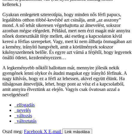
kellenek.)
Gyakran emlegetett sztereotípia, hogy minden nős férfi papucs,
legalábbis otthon többé-kevésbé azt csinálja, amit „az asszony”
mond. A nő tehát sikeresen végrehajtotta az átnevelést, sokszor
azonban mégse elégedett. Például, mert nem érzi magát már annyira
nőnek domesztikált férje mellett, aki esetleg a kapcsolaton kívül
keresi a férfias szerepeket. Vagy, mert ki nem állhatja önmagában azt
a kemény, irányító hangvételt, amit a körülmények sokszor
kikényszerítenek belőle. És egyre azt várná a férjétől, hogy legyenek
önálló ötletei, kezdeményezzen…
A legkeményebb nőktől hallottam már, mennyire jólesik nekik
gyengének lenni olykor és átadni magukat egy irányító férfinak. A
nagy kihívás, hogy ez a férfi az lehessen, akivel együtt élünk. Ha
túlságosan átneveljük, lehet, hogy pont az vész el a kapcsolatból,
amit annyira élveztünk az elején. Vagyis csak óvatosan azzal a
nevelgetéssel!
elfogadás
nevelés
változás
változtatás
Oszd meg:
Facebook
X
E-mail
Link másolása