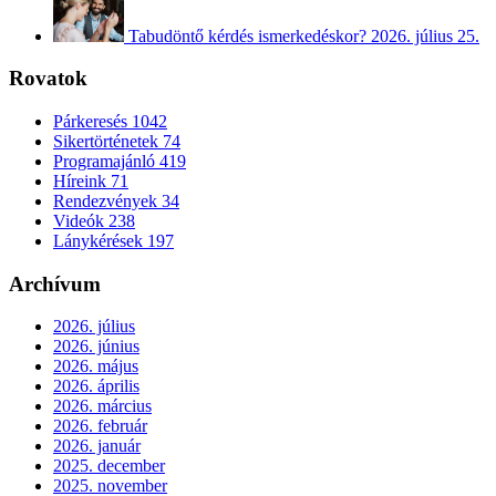
Tabudöntő kérdés ismerkedéskor?
2026. július 25.
Rovatok
Párkeresés
1042
Sikertörténetek
74
Programajánló
419
Híreink
71
Rendezvények
34
Videók
238
Lánykérések
197
Archívum
2026. július
2026. június
2026. május
2026. április
2026. március
2026. február
2026. január
2025. december
2025. november