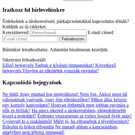
Iratkozz fel hírlevelünkre
Érdekelnek a társkereséssel, párkapcsolatokkal kapcsolatos témák?
Küldjük az új cikkeket.
Keresztneved:
E-mail címed:
Bármikor leiratkozhatsz. Adataidat bizalmasan kezeljük.
Sikeresen feliratkoztál!
Előző bejegyzés
Tudjuk-e kívánni önmagunkat?
Következő
bejegyzés
Tényleg az ellentétek vonzzák egymást?
Kapcsolódó bejegyzések
Ne hidd, hogy miattad fog megváltozni! Nem fog.
Akkor most túl
válogatósak vagyunk, vagy épp ellenkezőleg?
Mikor állsz készen
egy komoly kapcsolatra?
Hogyan érthetnék meg jobban egymást a
nők és férfiak?
Ha nincs sikered a társkeresésben, elégedetlenebb
leszel a testeddel?
Érdemes visszamenni az exhez hosszú évek után?
Gyógyulj ki a szakításból!
Miért jó, ha elfogadjuk a tévedéseinket?
Bókolni és bókot elfogadni
Ne maradj abban a kapcsolatban,
amelyben nem lehetsz önmagad!