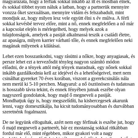
magyarázata, hogy a férfiak sokkal inkább az itt és mostban élnek,
és sokkal többet nyom náluk a latban, hogy a partnerük mennyire
vonzza őket szexuálisan, mennyire vidám és felszabadult, mint
mondjuk az, hogy milyen lesz vele együtt élni x év múlva. A férfi
sokkal kevésbé tervez előre, mint a nő, ennek megfelelően a nő már
a kapcsolat elején is mérlegelheti, hogy melyek azok a
tulajdonságok, amelyek a pasiját alkalmassá teszik a családi életre,
az apaságra, milyen karrier várható tőle, és ennek megfelelően neki
magának milyenek a kilátásai.
Lehet ezen bosszankodni, vagy rásütni a nőkre, hogy anyagiasak, és
persze lehet ezt a tervezősdit tényleg nagyon számító módon
előadni, de a tények attól még tények maradnak, egy nőnek sokkal
inkább gazdálkodnia kell az idejével és a lehetőségeivel, mert nem
csinálhat gyereket 70 éves korában, viszont a gyerekcsinálás nála
nem merül ki 5-10 percben. Magyarul: a nő ösztönösen és tudatosan
is hosszabb távra tekint, és ennek fényében jutnak eszébe olyan
nagyszerű gondolatok, hogy majd ő megneveli a pasiját.
Mondhatjuk úgy is, hogy megszelídíti, ha kishercegesek akarunk
lenni, vagy domesztikálja, ha kicsit tudományosabban és durvábban
szeretnénk fogalmazni.
De ne legyünk elfogultak, azért nem egy férfinak is eszébe jut, hogy
ő majd megneveli a partnerét, bár ez mostanság sokkal ritkábban
fordul már elő, mint régebben, mikor gyakori volt a nagy