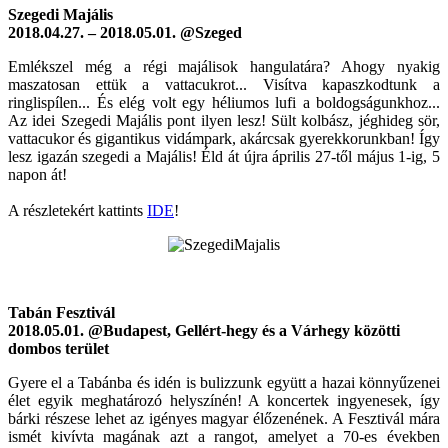
Szegedi Majális
2018.04.27. – 2018.05.01. @Szeged
Emlékszel még a régi majálisok hangulatára? Ahogy nyakig
maszatosan ettük a vattacukrot... Visítva kapaszkodtunk a
ringlispílen... És elég volt egy héliumos lufi a boldogságunkhoz...
Az idei Szegedi Majális pont ilyen lesz! Sült kolbász, jéghideg sör,
vattacukor és gigantikus vidámpark, akárcsak gyerekkorunkban! Így
lesz igazán szegedi a Majális! Éld át újra április 27-től május 1-ig, 5
napon át!
A részletekért kattints
IDE
!
Tabán Fesztivál
2018.05.01. @Budapest, Gellért-hegy és a Várhegy közötti
dombos terület
Gyere el a Tabánba és idén is bulizzunk együtt a hazai könnyűzenei
élet egyik meghatározó helyszínén! A koncertek ingyenesek, így
bárki részese lehet az igényes magyar élőzenének. A Fesztivál mára
ismét kivívta magának azt a rangot, amelyet a 70-es években