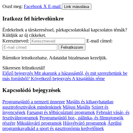
Oszd meg:
Facebook
X
E-mail
Link másolása
Iratkozz fel hírlevelünkre
Érdekelnek a társkereséssel, párkapcsolatokkal kapcsolatos témák?
Küldjük az új cikkeket.
Keresztneved:
E-mail címed:
Bármikor leiratkozhatsz. Adataidat bizalmasan kezeljük.
Sikeresen feliratkoztál!
Előző bejegyzés
Mit akarunk a házasságtól, és mit szerezhetünk be
más forrásból?
Következő bejegyzés
A kisajátítás réme
Kapcsolódó bejegyzések
Programajánló a nemzeti ünnepre
Majális és kihagyhatatlan
gasztrofesztiválok mindenkinek
Májusi Majális
Szüret és
ínyencségek
Farsangi és télbúcsúztató programok
Februári vásár- és
fesztiválprogramok
Programajánló bor-, pálinka- és filmrajongók
részére
Mikulásváró programok
Húsvétváró programok
Áprilisi
programkavalkád a sport és gasztronómia kedvelőinek