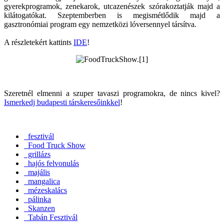
gyerekprogramok, zenekarok, utcazenészek szórakoztatják majd a
kilátogatókat. Szeptemberben is megismétlődik majd a
gasztronómiai program egy nemzetközi lóversennyel társítva.
A részletekért kattints
IDE
!
Szeretnél elmenni a szuper tavaszi programokra, de nincs kivel?
Ismerkedj budapesti társkeresőinkkel
!
fesztivál
Food Truck Show
grillázs
hajós felvonulás
majális
mangalica
mézeskalács
pálinka
Skanzen
Tabán Fesztivál