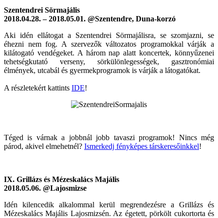
Szentendrei Sörmajális
2018.04.28. – 2018.05.01. @Szentendre, Duna-korzó
Aki idén ellátogat a Szentendrei Sörmajálisra, se szomjazni, se
éhezni nem fog. A szervezők változatos programokkal várják a
kilátogató vendégeket. A három nap alatt koncertek, könnyűzenei
tehetségkutató verseny, sörkülönlegességek, gasztronómiai
élmények, utcabál és gyermekprogramok is várják a látogatókat.
A részletekért kattints
IDE
!
Téged is várnak a jobbnál jobb tavaszi programok! Nincs még
párod, akivel elmehetnél?
Ismerkedj fényképes társkeresőinkkel
!
IX. Grillázs és Mézeskalács Majális
2018.05.06. @Lajosmizse
Idén kilencedik alkalommal kerül megrendezésre a Grillázs és
Mézeskalács Majális Lajosmizsén. Az égetett, pörkölt cukortorta és