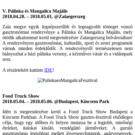
V. Pálinka és Mangalica Majális
2018.04.28. – 2018.05.01. @Zalaegerszeg
Zala megye egyik legnépszerűbb és legnagyobb tömeget vonzó
gasztronómiai rendezvénye a Pálinka és Mangalica Majális, mely
ötödik alkalommal kerül megrendezésre Zalaegerszeg belvárosában!
A rendezvényen gasztronómiai, kulturális, sport és zenei programok
várnak minden érdeklődőt. A rendezvényről természetesen nem
hiányozhat a házi pálinka verseny, a kézműves vásár és a vidámpark
sem.
A részletekért kattints
IDE
!
Food Truck Show
2018.05.04. – 2018.05.06. @Budapest, Kincsem Park
Idén is megrendezésre kerül a Food Truck Show Budapest a
Kincsem Parkban. A Food Truck Show gasztro-fesztivál elsődleges
célja, hogy egy időben és helyen mutassa be a legjobb, minőségi
ételeket, italokat kínáló, vendéglátó járműveket. A guruló
gasztronómia legjobbjai mellett lóversenyfutamok, agárversenyek,