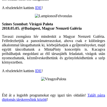
A részletekért kattints
IDE
!
Színes Szombat: Virágzó Palota
2018.05.05. @Budapest, Magyar Nemzeti Galéria
Tavaszi zsongásra hív mindenkit a Magyar Nemzeti Galéria.
Felfedezhetjük a panorámateraszokat, ahova csak e különleges
alkalommal látogathatunk ki, körbejárhatjuk a gyűjteményeket, majd
együtt táncolhatunk a MintaPinty koncertjén is. Kacagva
próbálhatjuk megoldani az élő társasjáték feladatait, virágok után
nyomozhatunk, kézműveskedhetünk és gyönyörködhetünk a szép
környezetben.
A részletekért kattints
IDE
!
Éld át a legjobb programokat egy igazi társ oldalán!
Találj párra
diplomás társkeresőink között
!