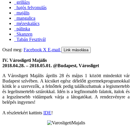
grillázs
hajós felvonulás
majális
mangalica
mézeskalács
pálinka
Skanzen
Tabán Fesztivál
Oszd meg:
Facebook
X
E-mail
Link másolása
IV. Városligeti Majális
2018.04.28. – 2018.05.01. @Budapest, Városliget
A Városligeti Majális április 28 és május 1 között mindenkit vár
Budapest szívében. A kicsiket egész délelőtt gyermekprogramokkal
kötik le a szervezők, a felnőttek pedig találkozhatnak a legismertebb
és legelismertebb sztárokkal. Idén is a legfinomabb falatok, italok és
a legszínesebb vidámpark várja a látogatókat. A rendezvényre a
belépés ingyenes!
A részletekért kattints
IDE
!