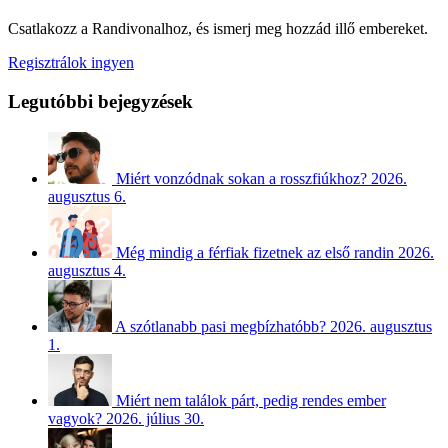
Csatlakozz a Randivonalhoz, és ismerj meg hozzád illő embereket.
Regisztrálok ingyen
Legutóbbi bejegyzések
Miért vonzódnak sokan a rosszfiúkhoz?
2026.
augusztus 6.
Még mindig a férfiak fizetnek az első randin
2026.
augusztus 4.
A szótlanabb pasi megbízhatóbb?
2026. augusztus
1.
Miért nem találok párt, pedig rendes ember
vagyok?
2026. július 30.