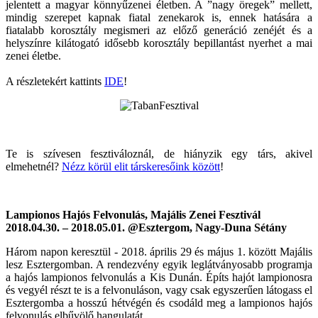
jelentett a magyar könnyűzenei életben. A ”nagy öregek” mellett,
mindig szerepet kapnak fiatal zenekarok is, ennek hatására a
fiatalabb korosztály megismeri az előző generáció zenéjét és a
helyszínre kilátogató idősebb korosztály bepillantást nyerhet a mai
zenei életbe.
A részletekért kattints
IDE
!
Te is szívesen fesztiváloznál, de hiányzik egy társ, akivel
elmehetnél?
Nézz körül elit társkeresőink között
!
Lampionos Hajós Felvonulás, Majális Zenei Fesztivál
2018.04.30. – 2018.05.01. @Esztergom, Nagy-Duna Sétány
Három napon keresztül - 2018. április 29 és május 1. között Majális
lesz Esztergomban. A rendezvény egyik leglátványosabb programja
a hajós lampionos felvonulás a Kis Dunán. Építs hajót lampionosra
és vegyél részt te is a felvonuláson, vagy csak egyszerűen látogass el
Esztergomba a hosszú hétvégén és csodáld meg a lampionos hajós
felvonulás elbűvölő hangulatát.