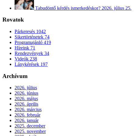
Tabudöntő kérdés ismerkedéskor?
2026. július 25.
Rovatok
Párkeresés
1042
Sikertörténetek
74
Programajánló
419
Híreink
71
Rendezvények
34
Videók
238
Lánykérések
197
Archívum
2026. július
2026. június
2026. május
2026. április
2026. március
2026. február
2026. január
2025. december
2025. november