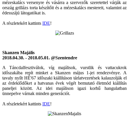
mézeskalács versenyre és vásárra a szervezők szeretettel várják az
ország grillázs torta készítőit és a mézeskalács mestereit, valamint az
édesszájú látogatókat is.
A részletekért kattints
IDE
!
Skanzen Majális
2018.04.30. - 2018.05.01. @Szentendre
A Táncdalfesztiválok, víg majálisok, vurstlik és vattacukrok
időszakába repít minket a Skanzen május 1-jei rendezvénye. A
tavaly nyílt HÉ'67 időszaki kiállításon tárlatvezetések kalauzolják el
az érdeklődőket a hatvanas évek végét bemutató életmód kiállítás
paneljei között. Az idei majálison igazi korhű hangulatban
ünnepelve várnak minden generációt.
A részletekért kattints
IDE
!